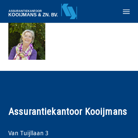
Skip
Menu
to
main
content
Assurantiekantoor Kooijmans
Van Tuijllaan 3