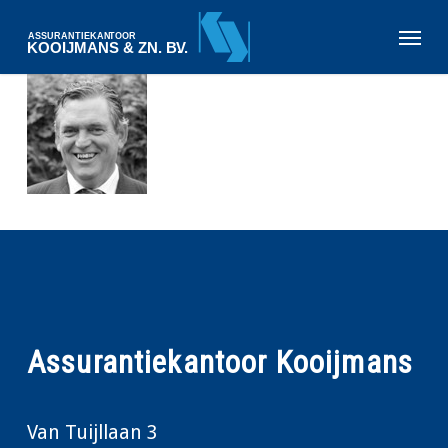
Skip
Menu
to
main
content
Assurantiekantoor Kooijmans
Van Tuijllaan 3