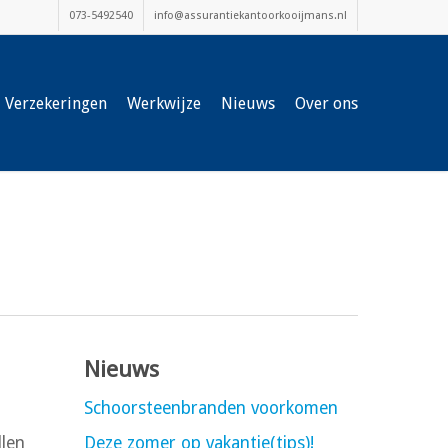
073-5492540
info@assurantiekantoorkooijmans.nl
Verzekeringen
Werkwijze
Nieuws
Over ons
Nieuws
Schoorsteenbranden voorkomen
llen
Deze zomer op vakantie(tips)!