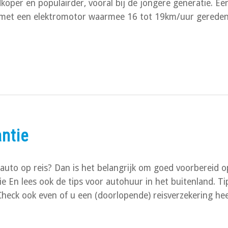
per en populairder, vooral bij de jongere generatie. Ee
l met een elektromotor waarmee 16 tot 19km/uur gerede
ntie
uto op reis? Dan is het belangrijk om goed voorbereid o
ie En lees ook de tips voor autohuur in het buitenland. Ti
Check ook even of u een (doorlopende) reisverzekering he