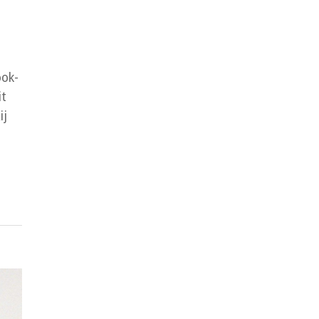
ook-
it
ij