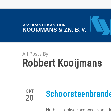
Skip
to
main
content
All Posts By
Robbert Kooijmans
OKT
Schoorsteenbrand
20
Nu het stookseizoen weer voor de 