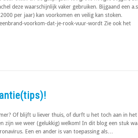
el deze waarschijnlijk vaker gebruiken. Bijgaand een a.s.
2000 per jaar) kan voorkomen en veilig kan stoken.
teenbrand-voorkom-dat-je-rook-vuur-wordt Zie ook het
ntie(tips)!
er? Of blijft u liever thuis, of durft u het toch aan in het
en zijn we weer (gelukkig) welkom! In dit blog een stuk wa
oronavirus. Een en ander is van toepassing als…