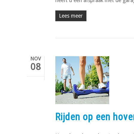
heeft u een afspraak met de gara
Lees meer
NOV
08
Rijden op een hove