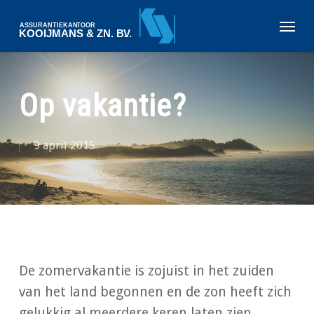
Skip
Menu
to
main
content
Op vakantie?
9 april 2015
De zomervakantie is zojuist in het zuiden
van het land begonnen en de zon heeft zich
gelukkig al meerdere keren laten zien.